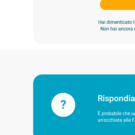
Hai dimenticato
Non hai ancora
Rispondi
?
È probabile che un
un'occhiata alle F