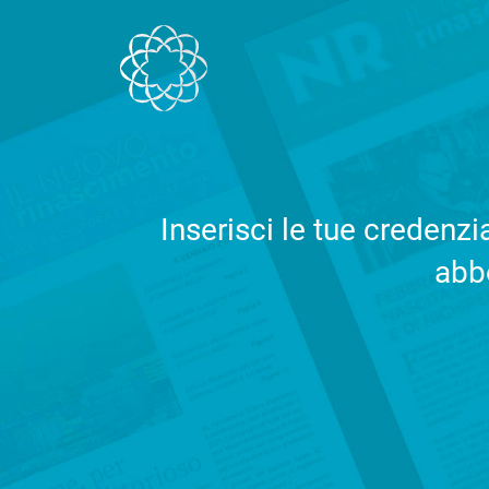
Salta al contenuto
Inserisci le tue credenz
abbo