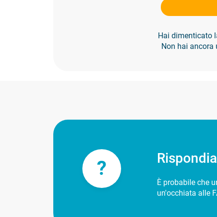
Hai dimenticato
Non hai ancora
Rispondi
?
È probabile che un
un'occhiata alle F