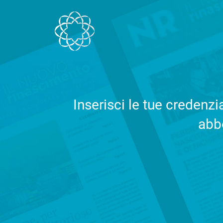
Salta al contenuto
Inserisci le tue credenz
abbo