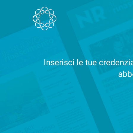
Salta al contenuto
Inserisci le tue credenz
abbo