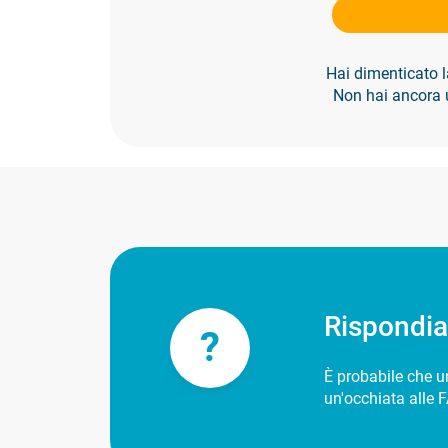
Hai dimenticato
Non hai ancora
Rispondi
?
È probabile che un
un'occhiata alle F