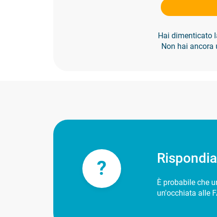
Hai dimenticato
Non hai ancora
Rispondi
?
È probabile che un
un'occhiata alle F