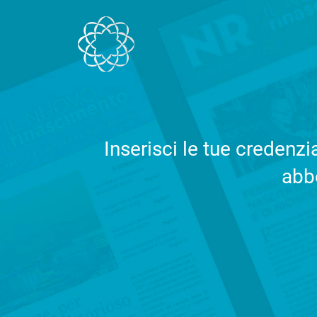
Salta al contenuto
Inserisci le tue credenz
abbo